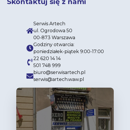
Skontaktuj się z nami
Serwis Artech
ul. Ogrodowa 50
00-873
Warszawa
Godziny otwarcia:
poniedziałek-piątek 9:00-17:00
22 620 14 14
501 748 999
biuro@serwisartech.pl
serwis@artech.waw.pl